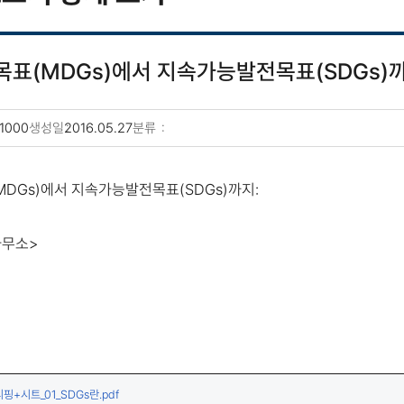
표(MDGs)에서 지속가능발전목표(SDGs)까
1000
생성일
2016.05.27
분류
기
DGs)에서 지속가능발전목표(SDGs)까지:
사무소>
(다운로드)
+시트_01_SDGs란.pdf