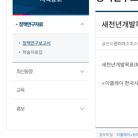
새천년개발목
정책연구자료
정책연구보고서
글쓴이
관리자
조회수
학술자료집
정책연구보고서 상세보
새천년개발목표(M
최신동향
<이클레이 한국
교육
홍보
첨부파일
이클레이+브리핑