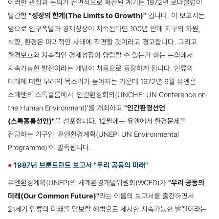
이러한 관심과 논의가 전면적으로 확산된 계기는 1972년 로마클럽이
발간한
"성장의 한계(The Limits to Growth)"
입니다. 이 보고서는
앞으로 인구폭발과 경제성장이 지속된다면 100년 안에 지구의 자원,
식량, 환경은 파괴적인 사태에 직면할 것이라고 경고합니다. 그리고
환경보호와 지속적인 경제성장이 양립할 수 있는가 하는 논의에서
지속가능한 발전이라는 개념이 처음으로 등장하게 됩니다.
인류의
미래에 대한 우려의 목소리가 높아지는 가운데 1972년 6월 유엔은
스웨덴의 스톡홀름에서 '인간환경회의(UNCHE: UN Conference on
the Human Environment)'를 개최하고
"인간환경선언
(스톡홀름선언)"
을 선포합니다. 12월에는 유엔에서 환경문제를
전담하는 기구인 '유엔환경계획(UNEP: UN Environmental
Programme)'이 발족됩니다.
1987년 브룬트란트 보고서 "우리 공동의 미래"
유엔환경계획(UNEP)의 세계환경개발위원회(WCED)가
"우리 공동의
미래(Our Common Future)"
라는 이름의 보고서를 출간하면서
21세기 인류의 미래를 담보할 해법으로 제시한 지속가능한 발전이라는