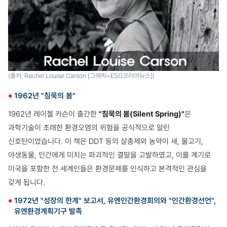
(출처: Rachel Louise Carson [그래픽=ESG코리아뉴스])
1962년 "침묵의 봄"
1962년 레이첼 카슨이 출간한
"침묵의 봄(Silent Spring)"
은
과학기술이 초래한 환경오염의 위험을 공식적으로 알린
신호탄이었습니다. 이 책은 DDT 등의 살충제와 농약이 새, 물고기,
야생동물, 인간에게 미치는 파괴적인 결말을 고발하였고, 이를 계기로
미국을 포함한 전 세계인들은 환경문제를 인식하고 본격적인 관심을
갖게 됩니다.
1972년 "성장의 한계" 보고서, 유엔인간환경회의와 "인간환경선언",
유엔환경계획기구 발족