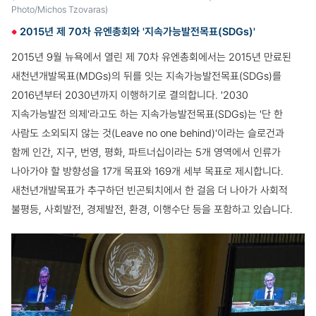
Photo/Michos Tzovaras)
2015년 제 70차 유엔총회와 '지속가능발전목표(SDGs)'
2015년 9월 뉴욕에서 열린 제 70차 유엔총회에서는 2015년 만료된
새천년개발목표(MDGs)의 뒤를 잇는 지속가능발전목표(SDGs)를
2016년부터 2030년까지 이행하기로 결의합니다.
'2030
지속가능발전 의제'라고도 하는 지속가능발전목표(SDGs)는 '단 한
사람도 소외되지 않는 것(Leave no one behind)'이라는 슬로건과
함께 인간, 지구, 번영, 평화, 파트너십이라는 5개 영역에서 인류가
나아가야 할 방향성을 17개 목표와 169개 세부 목표로 제시합니다.
새천년개발목표가 추구하던 빈곤퇴치에서 한 걸음 더 나아가 사회적
불평등, 사회발전, 경제발전, 환경, 이행수단 등을 포함하고 있습니다.