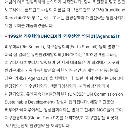
개념이 더욱 광범위하게 논의되기 시작합니다. 당시 위원장을 맡고 있던
노르웨이 브룬트란트 수상의 이름을 따 브룬트란트 보고서(Brundtland
Report)라고도 부르는 이 보고서는 환경정책과 개발전략을 통합시키기
위한 토대를 제공하였습니다.
1992년 리우회의(UNCED)와 ‘리우선언’, ‘의제21(Agenda21)’
리우회의(Rio Summit), 지구정상회의(Earth Summit) 등의 별칭으로
더욱 잘 알려진 유엔환경개발회의(UNCED)는 1992년 6월 브라질
리우데자네이루에서 열렸으며 전 세계 대표들은 이 회의에서 지구의
환경문제와 지속가능한발전을 위한 '리우선언'과 세부적 행동강령을
담은 '의제21(Agenda21)'을 채택합니다. 또한 이 회의에서는 UN 3대
환경협약인 기후변화협약, 생물다양성협약, 사막화방지협약이
체결되었고, 유엔지속가능발전위원회(UNCSD: UN Commission on
Sustainable Development) 창설이 합의됩니다.
해당 기간동안
리우데자네이루에서는 정상급회의와는 별개로 전세계 NGO들이 모여
지구환경회의(Global Form 92)를 개최하였고 ‘지구헌장’을 비롯해
‘세계민간단체 환경협약’을 채택합니다.