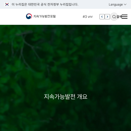
#2 환경
이 누리집은 대한민국 공식 전자정부 누리집입니다.
Language
열기
KOREAN
#3 vnr
ENGLISH
검색
#4 관세
#5 esg
#6 빈곤
#7 un
#1 경제
#2 환경
#3 vnr
#4 관세
#5 esg
지속가능발전 개요
#6 빈곤
#7 un