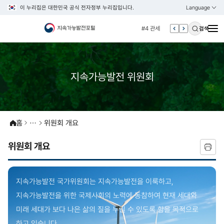
이 누리집은 대한민국 공식 전자정부 누리집입니다.
Language
열기
KOREAN
#3 vnr
ENGLISH
#4 관세
검색
#5 esg
#6 빈곤
#7 un
지속가능발전 위원회
#1 경제
#2 환경
#3 vnr
홈
위원회 개요
#4 관세
위원회 개요
#5 esg
#6 빈곤
#7 un
지속가능발전 국가위원회는 지속가능발전을 이룩하고,
지속가능발전을 위한
국제사회의 노력에 동참하여 현재 세대와
미래 세대가 보다 나은 삶의 질을 누릴 수
있도록 함을 목적으로
하고 있습니다.