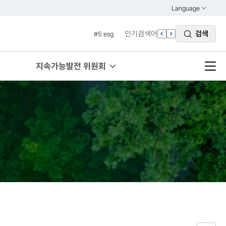
#4 관세
Language
열기
#5 esg
KOREAN
인기검색어
검색
#6 빈곤
ENGLISH
#7 un
지속가능발전 위원회
#1 경제
#2 환경