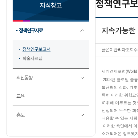
정책연구보
지식창고
지속가능한 
정책연구자료
정책연구보고서
글쓴이
관리자
조회수
학술자료집
정책연구보고서 상세보
세계경제포럼(World
최신동향
2008년 글로벌 금
불균형의 심화, 기
특히 이러한 위험요인
교육
41위에 머무르는 것으로
선정되어 우수한 회
홍보
대응할 수 있는 사회
이러한 측면에서 이
소개되어온 정도였지만