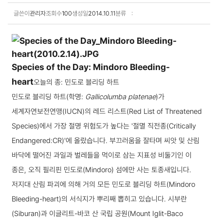
글쓴이
관리자
조회수
100
생성일
2014.10.11
분류
학술자료집 상세보기
Species of the Day: Mindoro Bleeding-
heart
오늘의 종: 민도로 블리딩 하트
민도로 블리딩 하트(학명:
Gallicolumba platenae
)가
세계자연보전연맹(IUCN)의 레드 리스트(Red List of Threatened
Species)에서 가장 절명 위험도가 높다는 '절멸 직전종(Critically
Endangered:CR)'에 올랐습니다. 부끄러움을 잘타며 씨앗 및 산림
바닥에 떨어진 과일과 벌레들을 먹이로 삼는 지표성 비둘기인 이
종은, 오직 필리핀 민도로(Mindoro) 섬에만 사는 토종새입니다.
저지대 산림 파괴에 의해 거의 모든 민도로 블리딩 하트(Mindoro
Bleeding-heart)의 서식지가 뿌리째 뽑히고 있습니다. 시부란
(Siburan)과 이글리트-바코 산 국립 공원(Mount Iglit-Baco