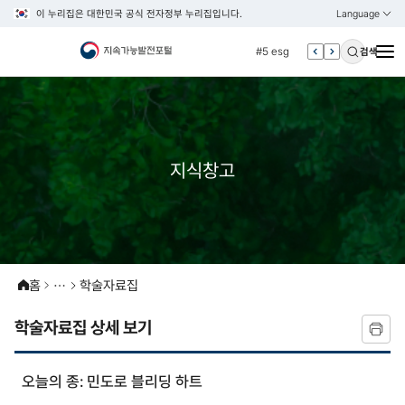
이 누리집은 대한민국 공식 전자정부 누리집입니다.
Language
열기
KOREAN
#4 관세
ENGLISH
#5 esg
검색
#6 빈곤
#7 un
#1 경제
#2 환경
지식창고
#3 vnr
#4 관세
#5 esg
#6 빈곤
홈
학술자료집
#7 un
학술자료집 상세 보기
오늘의 종: 민도로 블리딩 하트