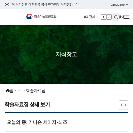
이 누리집은 대한민국 공식 전자정부 누리집입니다.
Language
열기
KOREAN
#3 vnr
ENGLISH
#4 관세
검색
#5 esg
#6 빈곤
#7 un
#1 경제
지식창고
#2 환경
#3 vnr
#4 관세
#5 esg
홈
학술자료집
#6 빈곤
학술자료집 상세 보기
#7 un
오늘의 종: 거니슨 세이지-뇌조