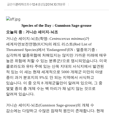
글쓴이
관리자
조회수
124
생성일
2014.10.11
분류
학술자료집 상세보기
Species of the Day : Gunnison Sage-grouse
오늘의 종
:
거니슨 세이지
-
뇌조
거니슨 세이지-뇌조(학명:
Centrocercus minimus
)가
세계자연보전연맹(IUCN)의 레드 리스트(Red List of
Threatened Species)에서 'Endangered'(EN : 멸종위기종 :
심각하게 멸종위협에 처해있지는 않지만 가까운 미래에 매우
높은 위험에 처할 수 있는 분류군)'으로 명시되었습니다. 미국
콜로라도와 유타 주에 있는 산쑥 지대의 서식지에서 발견된
적 있는 이 새는 현재 세계적으로 5000 개체군 미만의 야생
종이 과거 분포지의 9%도 안 되는 지역에서 서식하고
있습니다. 이 중 오직 8 개체군들만이 알려져 있으며, 그 중
몇몇 종의 총 개체 수는 백 마리가 채 넘지 않는 것으로
알려져 있습니다.
거니슨 세이지-뇌조(Gunnison Sage-grouse)의 개체 수
감소에는 다양하고 수많은 잠재적 원인이 존재합니다. 현재