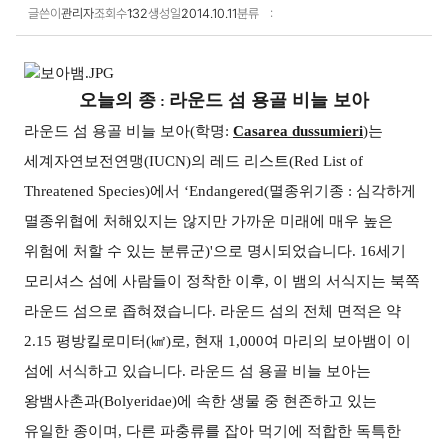
글쓴이
관리자
조회수
132
생성일
2014.10.11
분류
학술자료집 상세보기
오늘의 종
라운드 섬 용골 비늘 보아
:
라운드 섬 용골 비늘 보아
(
학명
:
Casarea dussumieri
)
는
세계자연보전연맹
(IUCN)
의 레드 리스트
(Red List of
Threatened Species)
에서
‘Endangered(
멸종위기종
:
심각하게
멸종위협에 처해있지는 않지만 가까운 미래에 매우 높은
위험에 처할 수 있는 분류군
)'
으로 명시되었습니다
. 16
세기
모리셔스 섬에 사람들이 정착한 이후
,
이 뱀의 서식지는 북쪽
라운드 섬으로 좁혀졌습니다
.
라운드 섬의 전체 면적은 약
2.15
평방킬로미터
(
㎢
)
로
,
현재
1,000
여 마리의 보아뱀이 이
섬에 서식하고 있습니다
.
라운드 섬 용골 비늘 보아는
왕뱀사촌과
(Bolyeridae)
에 속한 생물 중 현존하고 있는
유일한 종이며
,
다른 파충류를 잡아 먹기에 적합한 독특한