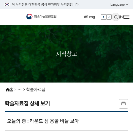
이 누리집은 대한민국 공식 전자정부 누리집입니다.
Language
열기
KOREAN
#4 관세
ENGLISH
#5 esg
검색
#6 빈곤
#7 un
#1 경제
지식창고
#2 환경
#3 vnr
#4 관세
#5 esg
#6 빈곤
홈
학술자료집
#7 un
학술자료집 상세 보기
오늘의 종 : 라운드 섬 용골 비늘 보아