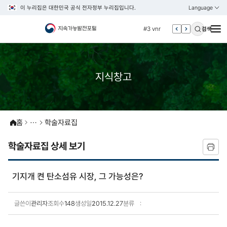
이 누리집은 대한민국 공식 전자정부 누리집입니다.
Language
열기
KOREAN
#2 환경
ENGLISH
#3 vnr
검색
#4 관세
#5 esg
지식창고
#6 빈곤
#7 un
#1 경제
#2 환경
홈
학술자료집
#3 vnr
학술자료집 상세 보기
#4 관세
#5 esg
기지개 켠 탄소섬유 시장, 그 가능성은?
#6 빈곤
#7 un
글쓴이
관리자
조회수
148
생성일
2015.12.27
분류
학술자료집 상세보기