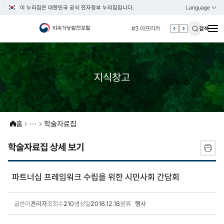
이 누리집은 대한민국 공식 전자정부 누리집입니다.
Language
열기
KOREAN
#2 esg
ENGLISH
#3 아프리카
검색
#4 un
#5 vnr
#6 환경
지식창고
#7 관세
#1 경제
#2 esg
홈
학술자료집
#3 아프리카
학술자료집 상세 보기
#4 un
#5 vnr
파트너십 프레임워크 수립을 위한 시민사회 간담회
#6 환경
#7 관세
글쓴이
관리자
조회수
210
생성일
2018.12.18
분류
행사
학술자료집 상세보기