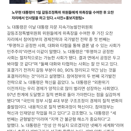
노무현 대통령이 1일 갈등조정특위 위원들에게 위촉장을 수여한 후 오찬
자리에서 인사말을 하고 있다.<사진=홍보지원팀>
노 대통령은 이날 대통령 자문 지속가능발전위원회
갈등조정특별위원회 위원들에게 위촉장을 수여한 후 가진 오찬
자리에서 참여정부의 경제전략과 국가발전 전략 중 첫 번째는
“투명하고 공정한 사회, 대화와 타협을 통해 결론 낼 수 있는 사회가
민주주의”라면서 이같이 말했다.
노 대통령은 “투명하고 공정한
사회는 절차적으로는 가능한 사회가 됐다. 결과 면에서 공정은 두고
봐야할 것 같다”며 “둘째 대화와 타협하는 사회는 잘 안 되고 있다.
표결가기 전까지 갈등 부분이 80, 90% 정리되고 약간 남는 것을
표결처리하는 것”이라고 설명했다.
참여정부의 두 번째 국가발전
전략으로 노 대통령은 혁신을 꼽았다. 노 대통령은 “외환위기
이전까지는 우리 경제가 양적으로 많이 벌리면 성장하는 사회였다.
97년 한계에 도달했고 질적 변화로 돌아 가야한다는 점을 실감하게
됐다”며 “국민의 정부 시절 4대 부문 구조조정이 경제의 질적 변화의
출발점이다. 내용적으로 질적 변화과정이 혁신이다. 참여정부는
혁신과 인재양성 작업을 하고 있다”고 강조했다.
노 대통령은 “세
번째는 균형발전”이라며 “지역 간 불균형 해소가 중요하다”고
말했다.
노 대통령은 “찬성 안 하실지 모르겠지만 넷째가 세계화”라며