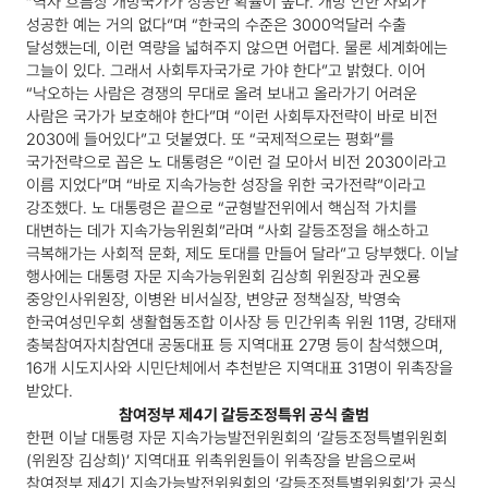
“역사 흐름상 개방국가가 성공한 확률이 높다. 개방 안한 사회가
성공한 예는 거의 없다”며 “한국의 수준은 3000억달러 수출
달성했는데, 이런 역량을 넓혀주지 않으면 어렵다. 물론 세계화에는
그늘이 있다. 그래서 사회투자국가로 가야 한다”고 밝혔다.
이어
“낙오하는 사람은 경쟁의 무대로 올려 보내고 올라가기 어려운
사람은 국가가 보호해야 한다”며 “이런 사회투자전략이 바로 비전
2030에 들어있다”고 덧붙였다.
또 “국제적으로는 평화”를
국가전략으로 꼽은 노 대통령은 “이런 걸 모아서 비전 2030이라고
이름 지었다”며 “바로 지속가능한 성장을 위한 국가전략”이라고
강조했다.
노 대통령은 끝으로 “균형발전위에서 핵심적 가치를
대변하는 데가 지속가능위원회”라며 “사회 갈등조정을 해소하고
극복해가는 사회적 문화, 제도 토대를 만들어 달라”고 당부했다.
이날
행사에는 대통령 자문 지속가능위원회 김상희 위원장과 권오룡
중앙인사위원장, 이병완 비서실장, 변양균 정책실장, 박영숙
한국여성민우회 생활협동조합 이사장 등 민간위촉 위원 11명, 강태재
충북참여자치참연대 공동대표 등 지역대표 27명 등이 참석했으며,
16개 시도지사와 시민단체에서 추천받은 지역대표 31명이 위촉장을
받았다.
참여정부 제4기 갈등조정특위 공식 출범
한편 이날 대통령 자문 지속가능발전위원회의 ‘갈등조정특별위원회
(위원장 김상희)’ 지역대표 위촉위원들이 위촉장을 받음으로써
참여정부 제4기 지속가능발전위원회의 ‘갈등조정특별위원회’가 공식