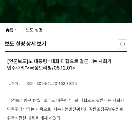
홈
보도·설명
보도·설명 상세 보기
[언론보도]노 대통령 “대화·타협으로 결론내는 사회가
민주주의”<국정브리핑/06.12.01>
글쓴이
조회수
301
생성일
2011.03.30
분류
보도·설명 상세보기
국정브리핑은 12월 1일 " 노 대통령 “대화·타협으로 결론내는 사회가
민주주의” "라는 제목으로 지속가능발전위원회 갈등조정특별위원회
위촉식관련 내용을 게재 하였다.