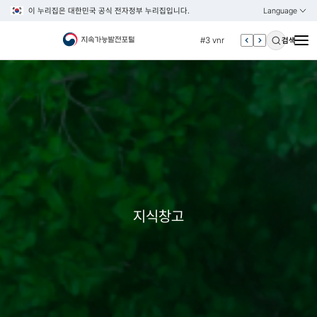
이 누리집은 대한민국 공식 전자정부 누리집입니다.
Language
열기
KOREAN
#2 환경
ENGLISH
#3 vnr
검색
#4 관세
#5 esg
#6 빈곤
#7 un
#1 경제
#2 환경
#3 vnr
#4 관세
지식창고
#5 esg
#6 빈곤
#7 un