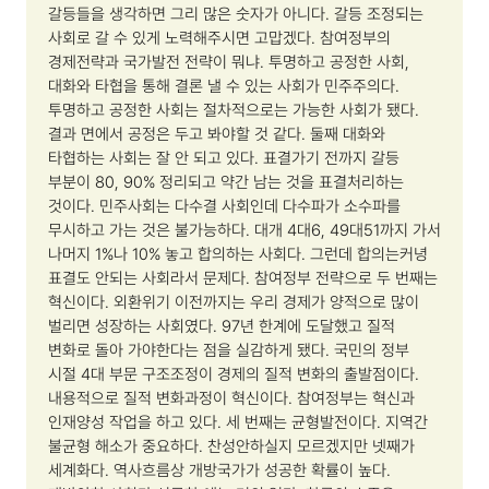
갈등들을 생각하면 그리 많은 숫자가 아니다. 갈등 조정되는
사회로 갈 수 있게 노력해주시면 고맙겠다.
참여정부의
경제전략과 국가발전 전략이 뭐냐. 투명하고 공정한 사회,
대화와 타협을 통해 결론 낼 수 있는 사회가 민주주의다.
투명하고 공정한 사회는 절차적으로는 가능한 사회가 됐다.
결과 면에서 공정은 두고 봐야할 것 같다. 둘째 대화와
타협하는 사회는 잘 안 되고 있다. 표결가기 전까지 갈등
부분이 80, 90% 정리되고 약간 남는 것을 표결처리하는
것이다. 민주사회는 다수결 사회인데 다수파가 소수파를
무시하고 가는 것은 불가능하다. 대개 4대6, 49대51까지 가서
나머지 1%나 10% 놓고 합의하는 사회다. 그런데 합의는커녕
표결도 안되는 사회라서 문제다.
참여정부 전략으로 두 번째는
혁신이다. 외환위기 이전까지는 우리 경제가 양적으로 많이
벌리면 성장하는 사회였다. 97년 한계에 도달했고 질적
변화로 돌아 가야한다는 점을 실감하게 됐다. 국민의 정부
시절 4대 부문 구조조정이 경제의 질적 변화의 출발점이다.
내용적으로 질적 변화과정이 혁신이다. 참여정부는 혁신과
인재양성 작업을 하고 있다.
세 번째는 균형발전이다. 지역간
불균형 해소가 중요하다.
찬성안하실지 모르겠지만 넷째가
세계화다. 역사흐름상 개방국가가 성공한 확률이 높다.