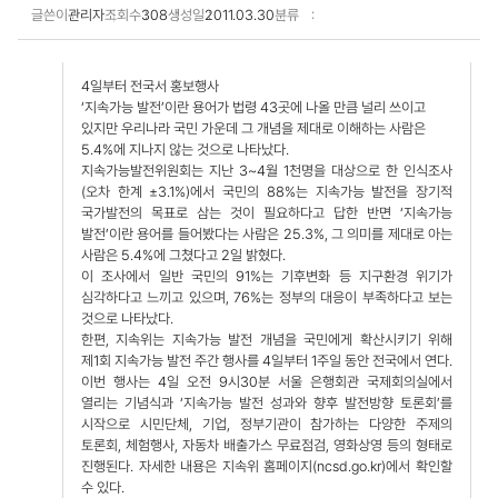
글쓴이
관리자
조회수
308
생성일
2011.03.30
분류
보도·설명 상세보기
4일부터 전국서 홍보행사
‘지속가능 발전’이란 용어가 법령 43곳에 나올 만큼 널리 쓰이고
있지만 우리나라 국민 가운데 그 개념을 제대로 이해하는 사람은
5.4%에 지나지 않는 것으로 나타났다.
지속가능발전위원회는 지난 3~4월 1천명을 대상으로 한 인식조사
(오차 한계 ±3.1%)에서 국민의 88%는 지속가능 발전을 장기적
국가발전의 목표로 삼는 것이 필요하다고 답한 반면 ‘지속가능
발전’이란 용어를 들어봤다는 사람은 25.3%, 그 의미를 제대로 아는
사람은 5.4%에 그쳤다고 2일 밝혔다.
이 조사에서 일반 국민의 91%는 기후변화 등 지구환경 위기가
심각하다고 느끼고 있으며, 76%는 정부의 대응이 부족하다고 보는
것으로 나타났다.
한편, 지속위는 지속가능 발전 개념을 국민에게 확산시키기 위해
제1회 지속가능 발전 주간 행사를 4일부터 1주일 동안 전국에서 연다.
이번 행사는 4일 오전 9시30분 서울 은행회관 국제회의실에서
열리는 기념식과 ‘지속가능 발전 성과와 향후 발전방향 토론회’를
시작으로 시민단체, 기업, 정부기관이 참가하는 다양한 주제의
토론회, 체험행사, 자동차 배출가스 무료점검, 영화상영 등의 형태로
진행된다. 자세한 내용은 지속위 홈페이지(ncsd.go.kr)에서 확인할
수 있다.