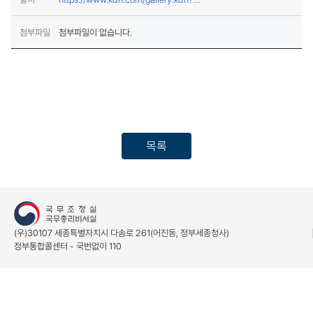
mid=a30100000000&bid=0002&cg_code=C01&act=view
(새창열림)
&list_no=15
첨부파일
첨부파일이 없습니다.
목록
(우)30107 세종특별자치시 다솜로 261(어진동, 정부세종청사)
정부통합콜센터 - 국번없이 110
개인정보처리방침
저작권 정책
(새창열림)
© The Government of the Republic of Korea. All rights