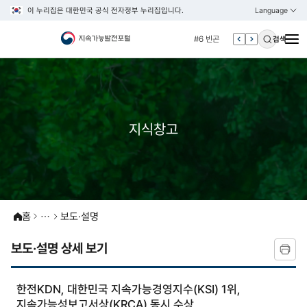
이 누리집은 대한민국 공식 전자정부 누리집입니다.
Language
열기
KOREAN
#5 esg
ENGLISH
#6 빈곤
검색
#7 un
#1 경제
#2 환경
#3 vnr
지식창고
#4 관세
#5 esg
#6 빈곤
#7 un
홈
보도·설명
보도·설명 상세 보기
한전KDN, 대한민국 지속가능경영지수(KSI) 1위,
지속가능성보고서상(KRCA) 동시 수상