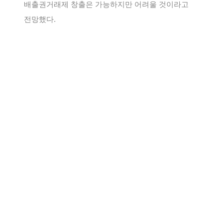
배출권거래제 창출은 가능하지만 어려울 것이라고
전망했다.
(새창열림)
출처
http://www.climatechangecenter.kr/2017/12/18/
첨부파일
첨부파일이 없습니다.
목록