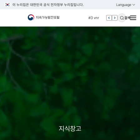
이 누리집은 대한민국 공식 전자정부 누리집입니다.
Language
열기
KOREAN
#2 환경
ENGLISH
#3 vnr
검색
#4 관세
#5 esg
#6 빈곤
#7 un
#1 경제
#2 환경
#3 vnr
#4 관세
#5 esg
#6 빈곤
#7 un
지식창고