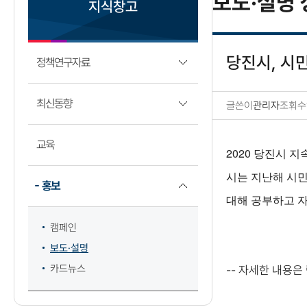
보도·설명 
지식창고
당진시, 시
정책연구자료
최신동향
글쓴이
관리자
조회수
보도·설명 상세보기
교육
2020 당진시 
시는 지난해 시
홍보
대해 공부하고 
캠페인
보도·설명
카드뉴스
-- 자세한 내용은