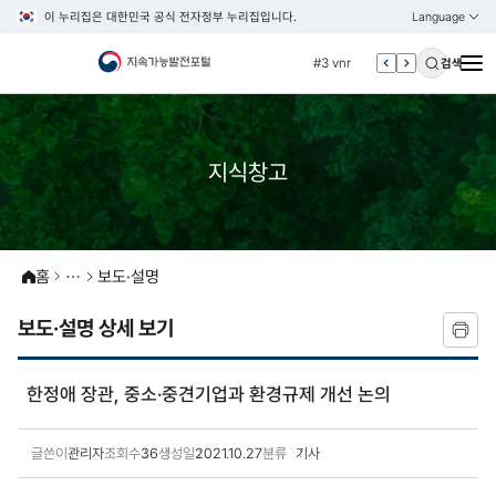
이 누리집은 대한민국 공식 전자정부 누리집입니다.
Language
열기
KOREAN
#2 환경
ENGLISH
#3 vnr
검색
#4 관세
#5 esg
#6 빈곤
지식창고
#7 un
#1 경제
#2 환경
홈
보도·설명
#3 vnr
보도·설명 상세 보기
#4 관세
#5 esg
한정애 장관, 중소·중견기업과 환경규제 개선 논의
#6 빈곤
#7 un
글쓴이
관리자
조회수
36
생성일
2021.10.27
분류
기사
보도·설명 상세보기