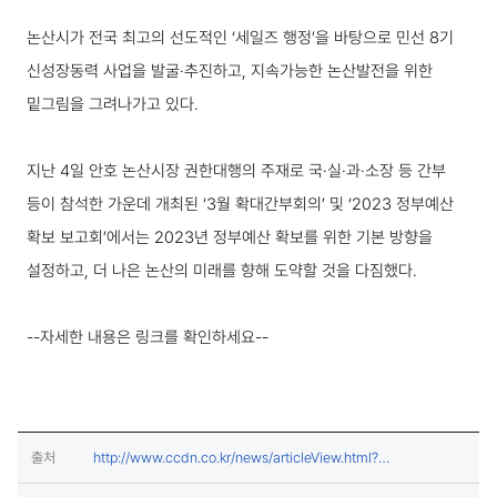
보도·설명 상세보기
논산시가 전국 최고의 선도적인 ‘세일즈 행정’을 바탕으로 민선 8기
신성장동력 사업을 발굴·추진하고, 지속가능한 논산발전을 위한
밑그림을 그려나가고 있다.
지난 4일 안호 논산시장 권한대행의 주재로 국·실·과·소장 등 간부
등이 참석한 가운데 개최된 ‘3월 확대간부회의’ 및 ‘2023 정부예산
확보 보고회’에서는 2023년 정부예산 확보를 위한 기본 방향을
설정하고, 더 나은 논산의 미래를 향해 도약할 것을 다짐했다.
--자세한 내용은 링크를 확인하세요--
출처
http://www.ccdn.co.kr/news/articleView.html?
(새창열림)
idxno=748053#09SX