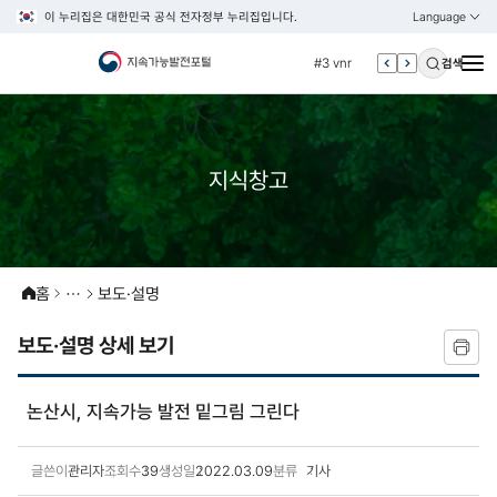
이 누리집은 대한민국 공식 전자정부 누리집입니다.
Language
열기
KOREAN
#2 환경
ENGLISH
#3 vnr
검색
#4 관세
#5 esg
#6 빈곤
지식창고
#7 un
#1 경제
#2 환경
홈
보도·설명
#3 vnr
#4 관세
보도·설명 상세 보기
#5 esg
#6 빈곤
논산시, 지속가능 발전 밑그림 그린다
#7 un
글쓴이
관리자
조회수
39
생성일
2022.03.09
분류
기사