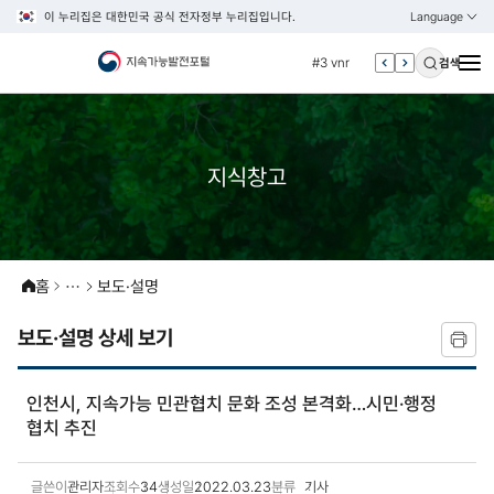
이 누리집은 대한민국 공식 전자정부 누리집입니다.
Language
열기
KOREAN
#2 환경
ENGLISH
#3 vnr
검색
#4 관세
#5 esg
#6 빈곤
지식창고
#7 un
#1 경제
#2 환경
홈
보도·설명
#3 vnr
#4 관세
보도·설명 상세 보기
#5 esg
#6 빈곤
인천시, 지속가능 민관협치 문화 조성 본격화…시민·행정
협치 추진
#7 un
글쓴이
관리자
조회수
34
생성일
2022.03.23
분류
기사