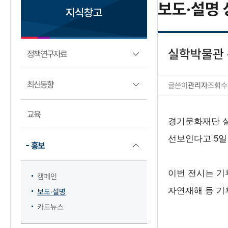
보도·설명 
지식창고
실학박물관 
정책연구자료
최신동향
글쓴이
관리자
조회수
보도·설명 상세보기
교육
경기문화재단 실
선보인다고 5일
홍보
이번 전시는 기
캠페인
자연재해 등 기
보도·설명
카드뉴스