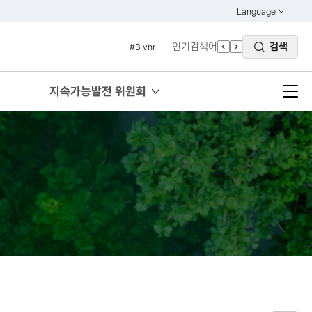
#1 경제
Language
열기
#2 환경
KOREAN
인기검색어
검색
#3 vnr
ENGLISH
#4 관세
#5 esg
지속가능발전 위원회
#6 빈곤
#7 un
#1 경제
#2 환경