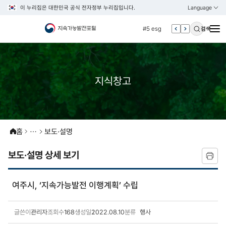
이 누리집은 대한민국 공식 전자정부 누리집입니다.
Language
열기
KOREAN
#4 관세
ENGLISH
#5 esg
검색
#6 빈곤
#7 un
#1 경제
지식창고
#2 환경
#3 vnr
#4 관세
홈
보도·설명
#5 esg
#6 빈곤
보도·설명 상세 보기
#7 un
여주시, ‘지속가능발전 이행계획’ 수립
글쓴이
관리자
조회수
168
생성일
2022.08.10
분류
행사