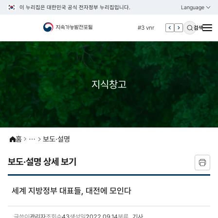
이 누리집은 대한민국 공식 전자정부 누리집입니다.
Language
열기
KOREAN
#2 환경
ENGLISH
#3 vnr
검색
#4 관세
#5 esg
#6 빈곤
지식창고
#7 un
#1 경제
#2 환경
#3 vnr
홈
보도·설명
#4 관세
#5 esg
보도·설명 상세 보기
#6 빈곤
#7 un
세계 지방정부 대표들, 대전에 모인다
글쓴이
관리자
조회수
43
생성일
2022.09.14
분류
기사