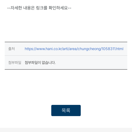
--자세한 내용은 링크를 확인하세요--
(새창
출처
https://www.hani.co.kr/arti/area/chungcheong/1058311.html
첨부파일
첨부파일이 없습니다.
목록