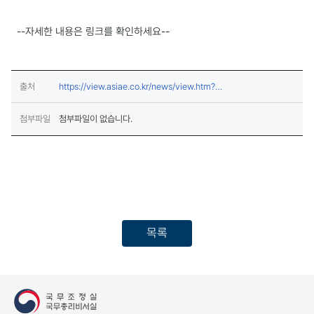
--자세한 내용은 링크를 확인하세요--
출처
https://view.asiae.co.kr/news/view.htm?
(새창열림)
idxno=2024091416000404367
첨부파일
첨부파일이 없습니다.
목록