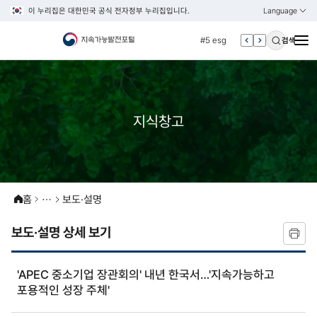
이 누리집은 대한민국 공식 전자정부 누리집입니다.
Language
열기
KOREAN
#4 관세
ENGLISH
#5 esg
검색
#6 빈곤
#7 un
#1 경제
지식창고
#2 환경
#3 vnr
#4 관세
#5 esg
홈
보도·설명
#6 빈곤
보도·설명 상세 보기
#7 un
'APEC 중소기업 장관회의' 내년 한국서…'지속가능하고
포용적인 성장 주체'