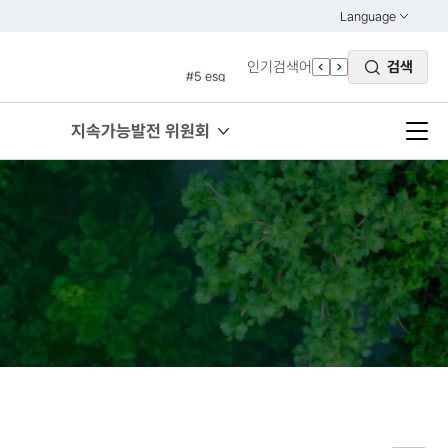
#3 vnr
Language
열기
#4 관세
KOREAN
인기검색어
검색
#5 esg
ENGLISH
#6 빈곤
#7 un
지속가능발전 위원회
#1 경제
#2 환경