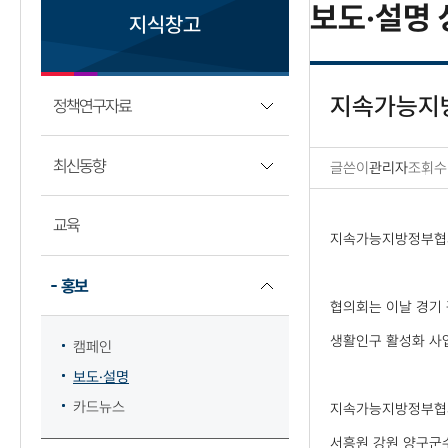
보도·설명 
지식창고
지속가능지방
정책연구자료
최신동향
글쓴이
관리자
조회수
보도·설명 상세보기
교육
지속가능지방정부협의
홍보
협의회는 이날 경기
생활인구 활성화 사업
캠페인
보도·설명
카드뉴스
지속가능지방정부협의
서흥원 강원 양구군수