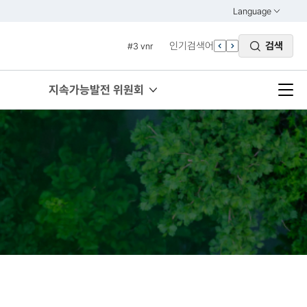
#1 경제
Language
열기
#2 환경
KOREAN
인기검색어
검색
#3 vnr
ENGLISH
#4 관세
#5 esg
지속가능발전 위원회
#6 빈곤
#7 un
#1 경제
#2 환경