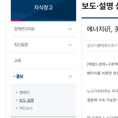
보도·설명 
지식창고
에너지硏, 
정책연구자료
최신동향
글쓴이
관리자
조회수
보도·설명 상세보기
교육
[헤럴드경제=구본혁
배터리를 비롯한 청
홍보
노스다코타주는 미국 
캠페인
결합해 지속 가능한 
보도·설명
카드뉴스
양 기관은 노스다코타