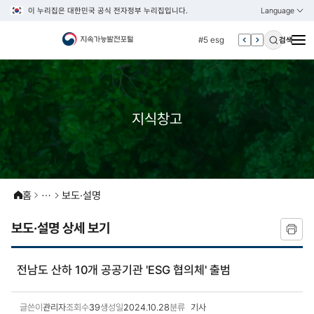
이 누리집은 대한민국 공식 전자정부 누리집입니다.
Language
열기
KOREAN
#4 관세
ENGLISH
#5 esg
검색
#6 빈곤
#7 un
#1 경제
지식창고
#2 환경
#3 vnr
#4 관세
#5 esg
홈
보도·설명
#6 빈곤
보도·설명 상세 보기
#7 un
전남도 산하 10개 공공기관 'ESG 협의체' 출범
글쓴이
관리자
조회수
39
생성일
2024.10.28
분류
기사