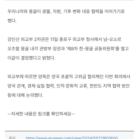
보도·설명 상세보기
우리나라와 몽골이 광물, 자원, 기후 변화 대응 협력을 이어가기로
했다.
강인선 외교부 2차관은 11일 종로구 외교부 청사에서 냠-오소르
오츠랄 몽골 내각 관방부 장관과 '제8차 한-몽골 공동위원회'를 열고
이같이 결정했다고 밝혔다.
외교부에 따르면 양측은 양국 포괄적 고위급 협의체인 이번 회의에서
양국 관계, 경제·실질 협력, 인적·문화적 교류, 한반도·지역 협력 방안
등에 대해 논의했다.
--자세한 내용은 링크를 확인하세요--
(새창열림)
출처
https://www.ajunews.com/view/20241111211801600