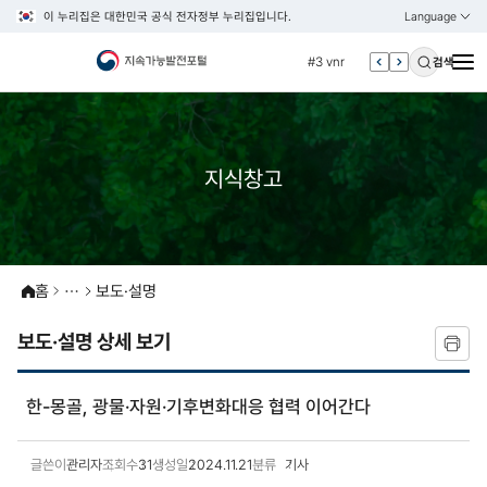
이 누리집은 대한민국 공식 전자정부 누리집입니다.
Language
열기
KOREAN
#2 환경
ENGLISH
#3 vnr
검색
#4 관세
#5 esg
#6 빈곤
지식창고
#7 un
#1 경제
#2 환경
홈
보도·설명
#3 vnr
#4 관세
보도·설명 상세 보기
#5 esg
#6 빈곤
한-몽골, 광물·자원·기후변화대응 협력 이어간다
#7 un
글쓴이
관리자
조회수
31
생성일
2024.11.21
분류
기사