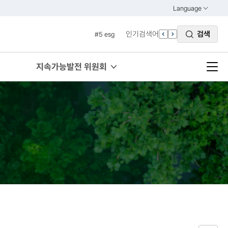
#3 vnr
Language
열기
#4 관세
KOREAN
인기검색어
검색
#5 esg
ENGLISH
#6 빈곤
#7 un
지속가능발전 위원회
#1 경제
#2 환경