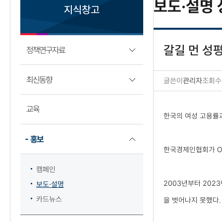
보도·설명 
지식창고
갈길 먼 성
정책연구자료
최신동향
글쓴이
관리자
조회수
보도·설명 상세보기
교육
한국의 여성 고용률과
홍보
한국경제인협회가 OEC
캠페인
2003년부터 2023
보도·설명
카드뉴스
을 벗어나지 못했다.