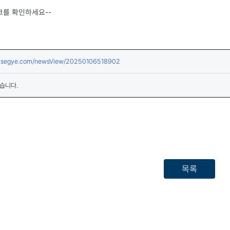
크를 확인하세요--
(새창열림)
w.segye.com/newsView/20250106518902
습니다.
목록