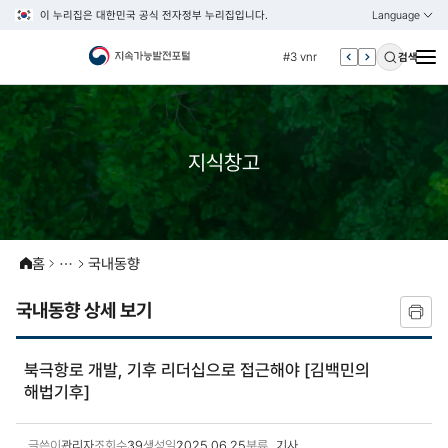
이 누리집은 대한민국 공식 전자정부 누리집입니다.
Language
열기
KOREAN
#2 환경
ENGLISH
#3 vnr
검색
#4 관세
#5 esg
#6 빈곤
지식창고
#7 un
#1 경제
#2 환경
홈
국내동향
#3 vnr
#4 관세
국내동향 상세 보기
#5 esg
#6 빈곤
북극항로 개발, 기후 리더십으로 접근해야 [김백민의
#7 un
해법기후]
글쓴이
관리자
조회수
39
생성일
2025.06.25
분류
기사