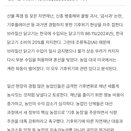
국내동향 상세보기
산불·폭염 등 잦은 자연재난, 신종 병충해와 꿀벌 괴사, ‘금사과’ 논란,
기후플레이션 등 과거엔 경험하지 못한 기후위기 현상을 자주 접한다.
브라질산 닭고기는 한국에 수입되는 닭고기의 86.1%(2024년), 한국
닭고기 소비의 20%를 차지한다. 그런데 조류독감(AI) 때문에
브라질산 닭고기 수입이 일시 금지됐으나 물가 상승 우려가 커지자
다시 부분 수입을 허용하며 혼선을 빚었다. 농업 대국 미국에서는
계란 파동이 벌어졌다. 이 모두 기후위기와 관련 있다고 분석된다.
일선 현장의 경험 많은 농업인들은 급격한 기후변화로 매년 새롭게
농사짓는 것처럼 낯설다고 토로한다. 재난을 줄이기 위한 영농 비용이
증가하고, 농민의 수익 감소가 심각하다. 농업인 단체들은 대선
과정에서 새 정부의 핵심 농정으로 ‘기후 농정’을 주문하면서 식량
주권을 대폭 강화하라고 촉구했다. 기후위기에 따른 자연재난 대응과
농가소득 안정 등 농업의 지속가능성뿐 아니라 국민의 먹거리와