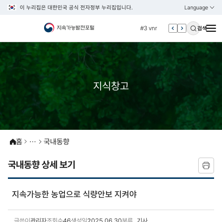
이 누리집은 대한민국 공식 전자정부 누리집입니다.
Language
열기
KOREAN
#2 환경
ENGLISH
#3 vnr
검색
#4 관세
#5 esg
#6 빈곤
지식창고
#7 un
#1 경제
#2 환경
#3 vnr
홈
국내동향
#4 관세
#5 esg
국내동향 상세 보기
#6 빈곤
#7 un
지속가능한 농업으로 식량안보 지켜야
글쓴이
관리자
조회수
46
생성일
2025.06.30
분류
기사