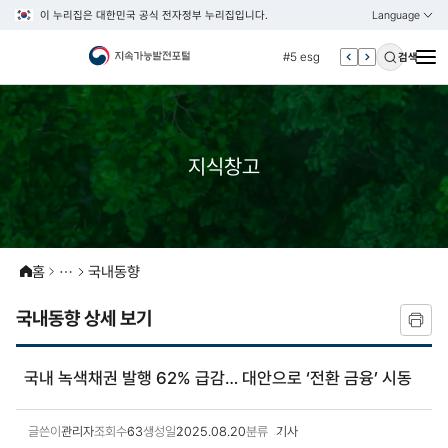
이 누리집은 대한민국 공식 전자정부 누리집입니다.
Language
열기
KOREAN
#4 관세
ENGLISH
#5 esg
검색
#6 빈곤
#7 un
#1 경제
지식창고
#2 환경
#3 vnr
#4 관세
#5 esg
홈
국내동향
#6 빈곤
국내동향 상세 보기
#7 un
국내 녹색채권 발행 62% 급감… 대안으로 ‘전환 금융’ 시동
글쓴이
관리자
조회수
63
생성일
2025.08.20
분류
기사