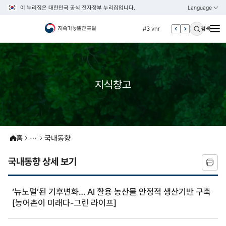
이 누리집은 대한민국 공식 전자정부 누리집입니다.
Language
열기
KOREAN
#2 환경
ENGLISH
#3 vnr
검색
#4 관세
#5 esg
#6 빈곤
지식창고
#7 un
#1 경제
#2 환경
#3 vnr
홈
국내동향
#4 관세
국내동향 상세 보기
#5 esg
#6 빈곤
‘뉴노멀’된 기후변화… AI 활용 농산물 안정적 생산기반 구축
#7 un
[농어촌이 미래다-그린 라이프]