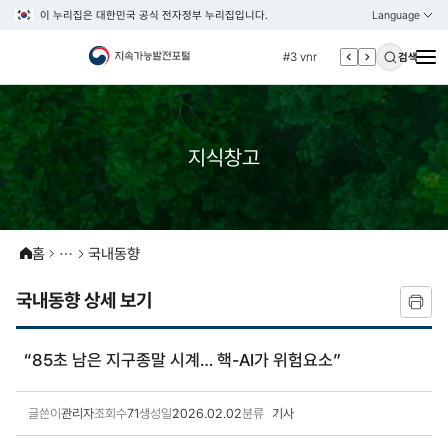
이 누리집은 대한민국 공식 전자정부 누리집입니다.
Language
열기
KOREAN
#2 환경
ENGLISH
#3 vnr
검색
#4 관세
#5 esg
#6 빈곤
지식창고
#7 un
#1 경제
#2 환경
홈
국내동향
#3 vnr
국내동향 상세 보기
#4 관세
#5 esg
#6 빈곤
“85초 남은 지구종말 시계… 핵-AI가 위험요소”
#7 un
글쓴이
관리자
조회수
71
생성일
2026.02.02
분류
기사
국내동향 상세보기