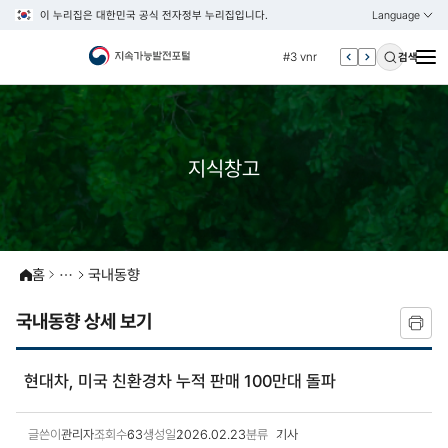
이 누리집은 대한민국 공식 전자정부 누리집입니다.
Language
열기
KOREAN
#2 환경
ENGLISH
#3 vnr
검색
#4 관세
#5 esg
#6 빈곤
지식창고
#7 un
#1 경제
#2 환경
#3 vnr
홈
국내동향
#4 관세
국내동향 상세 보기
#5 esg
#6 빈곤
현대차, 미국 친환경차 누적 판매 100만대 돌파
#7 un
글쓴이
관리자
조회수
63
생성일
2026.02.23
분류
기사