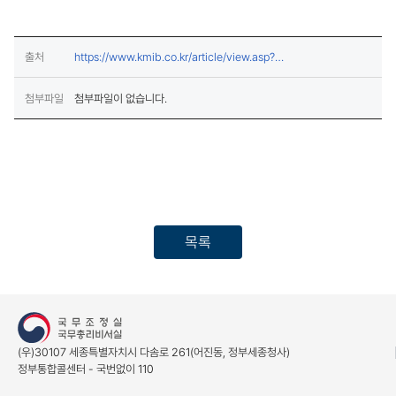
출처
https://www.kmib.co.kr/article/view.asp?
(새창열
arcid=1771398898&sid1=mis%C3%AD%C5%A1%C5%92
첨부파일
첨부파일이 없습니다.
목록
(우)30107 세종특별자치시 다솜로 261(어진동, 정부세종청사)
정부통합콜센터 - 국번없이 110