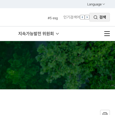
#3 vnr
Language
열기
#4 관세
KOREAN
인기검색어
검색
#5 esg
ENGLISH
#6 빈곤
#7 un
지속가능발전 위원회
#1 경제
#2 환경