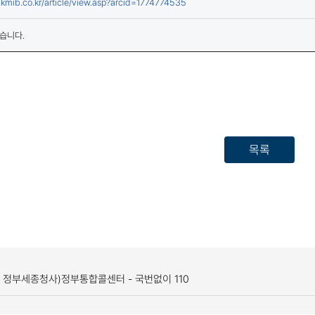
(새창열림)
.kmib.co.kr/article/view.asp?arcid=1774774535
습니다.
목록
, 정부세종청사)
정부통합콜센터 - 국번없이 110