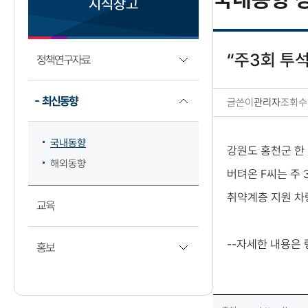
지식창고
“주3회 투
정책연구자료
최신동향
글쓴이
관리자
조회수
국내동향 상세보기
국내동향
강원도 홍천군 한
해외동향
버텨온 F씨는 주 
취약계층 지원 차
교육
--자세한 내용은
홍보