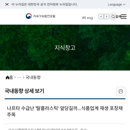
이 누리집은 대한민국 공식 전자정부 누리집입니다.
Language
열기
KOREAN
#4 관세
ENGLISH
#5 esg
검색
#6 빈곤
#7 un
#1 경제
지식창고
#2 환경
#3 vnr
#4 관세
홈
국내동향
#5 esg
#6 빈곤
국내동향 상세 보기
#7 un
나프타 수급난 '탈플라스틱' 앞당길까…식품업계 재생 포장재
주목