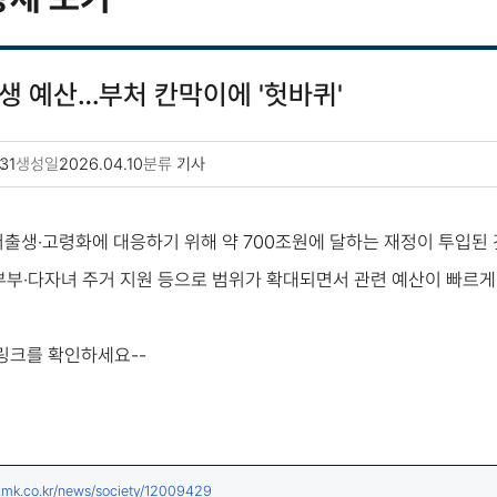
출생 예산…부처 칸막이에 '헛바퀴'
31
생성일
2026.04.10
분류
기사
 저출생·고령화에 대응하기 위해 약 700조원에 달하는 재정이 투입된
부·다자녀 주거 지원 등으로 범위가 확대되면서 관련 예산이 빠르게
 링크를 확인하세요--
(새창열림)
.mk.co.kr/news/society/12009429