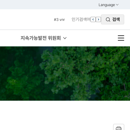
#1 경제
Language
열기
#2 환경
KOREAN
인기검색어
검색
#3 vnr
ENGLISH
#4 관세
#5 esg
지속가능발전 위원회
#6 빈곤
#7 un
#1 경제
#2 환경