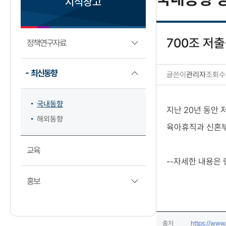
지식창고
700조 저
정책연구자료
최신동향
글쓴이
관리자
조회수
국내동향 상세보기
국내동향
지난 20년 동안
해외동향
육아휴직과 신혼부
교육
--자세한 내용은
홍보
출처
https://www