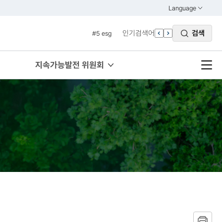
#3 vnr
Language
열기
#4 관세
KOREAN
인기검색어
검색
#5 esg
ENGLISH
#6 빈곤
#7 un
지속가능발전 위원회
#1 경제
#2 환경