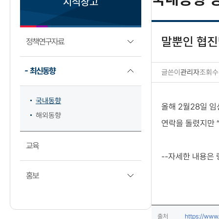
지식창고
말뿐인 협진
정책연구자료
최신동향
글쓴이
관리자
조회수
국내동향 상세보기
국내동향
올해 2월28일 임
해외동향
연락을 돌렸지만 
교육
--자세한 내용은
홍보
출처
https://ww