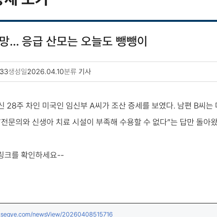
망… 응급 산모는 오늘도 뺑뺑이
33
생성일
2026.04.10
분류
기사
신 28주 차인 미국인 임신부 A씨가 조산 증세를 보였다. 남편 B씨는
“전문의와 신생아 치료 시설이 부족해 수용할 수 없다”는 답만 돌아왔
 링크를 확인하세요--
(새창열림)
w.segye.com/newsView/20260408515716