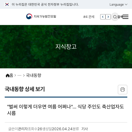
이 누리집은 대한민국 공식 전자정부 누리집입니다.
Language
열기
KOREAN
#3 vnr
ENGLISH
#4 관세
검색
#5 esg
#6 빈곤
#7 un
지식창고
#1 경제
#2 환경
#3 vnr
홈
국내동향
#4 관세
#5 esg
국내동향 상세 보기
#6 빈곤
#7 un
"벌써 이렇게 더우면 여름 어쩌나"… 식당 주인도 축산업자도
시름
글쓴이
관리자
조회수
26
생성일
2026.04.24
분류
기사