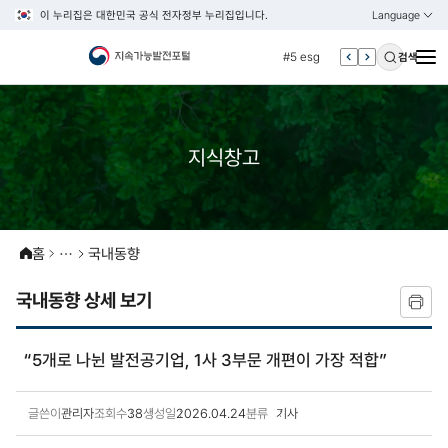
이 누리집은 대한민국 공식 전자정부 누리집입니다.
Language
열기
KOREAN
#4 관세
ENGLISH
#5 esg
검색
#6 빈곤
#7 un
#1 경제
지식창고
#2 환경
#3 vnr
#4 관세
홈
국내동향
#5 esg
국내동향 상세 보기
#6 빈곤
#7 un
“5개로 나뉜 발전공기업, 1사 3부문 개편이 가장 적합”
글쓴이
관리자
조회수
38
생성일
2026.04.24
분류
기사
국내동향 상세보기