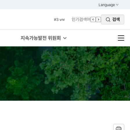
#2 환경
Language
열기
#3 vnr
KOREAN
인기검색어
검색
#4 관세
ENGLISH
#5 esg
#6 빈곤
지속가능발전 위원회
#7 un
#1 경제
#2 환경