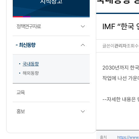
지식창고
IMF “한국
정책연구자료
최신동향
글쓴이
관리자
조회수
국내동향 상세보기
국내동향
2030년까지 한
해외동향
작업에 나선 가운데
교육
--자세한 내용은
홍보
출처
https://www