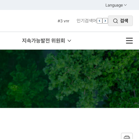
#1 경제
Language
열기
#2 환경
KOREAN
인기검색어
검색
#3 vnr
ENGLISH
#4 관세
#5 esg
지속가능발전 위원회
#6 빈곤
#7 un
#1 경제
#2 환경