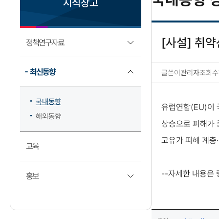
지식창고
[사설] 취약
정책연구자료
최신동향
글쓴이
관리자
조회수
국내동향 상세보기
국내동향
유럽연합(EU)이
해외동향
상승으로 피해가 큰
고유가 피해 계층·
교육
--자세한 내용은
홍보