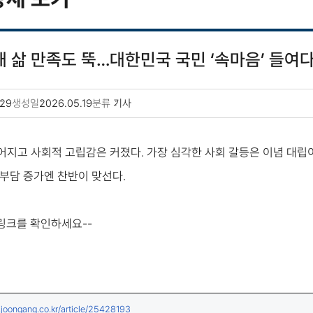
년새 삶 만족도 뚝…대한민국 국민 ‘속마음’ 들여
29
생성일
2026.05.19
분류
기사
어지고 사회적 고립감은 커졌다. 가장 심각한 사회 갈등은 이념 대립
 부담 증가엔 찬반이 맞선다.
 링크를 확인하세요--
(새창열림)
.joongang.co.kr/article/25428193