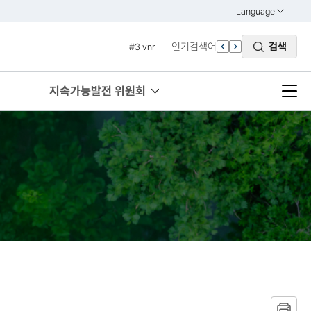
#1 경제
Language
열기
#2 환경
KOREAN
인기검색어
검색
#3 vnr
ENGLISH
#4 관세
#5 esg
지속가능발전 위원회
#6 빈곤
#7 un
#1 경제
#2 환경