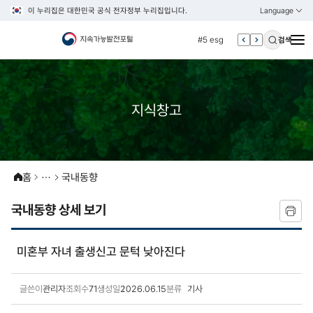
이 누리집은 대한민국 공식 전자정부 누리집입니다.
Language
열기
KOREAN
#4 관세
ENGLISH
#5 esg
검색
#6 빈곤
#7 un
#1 경제
지식창고
#2 환경
#3 vnr
#4 관세
홈
국내동향
#5 esg
국내동향 상세 보기
#6 빈곤
#7 un
미혼부 자녀 출생신고 문턱 낮아진다
글쓴이
관리자
조회수
71
생성일
2026.06.15
분류
기사
국내동향 상세보기