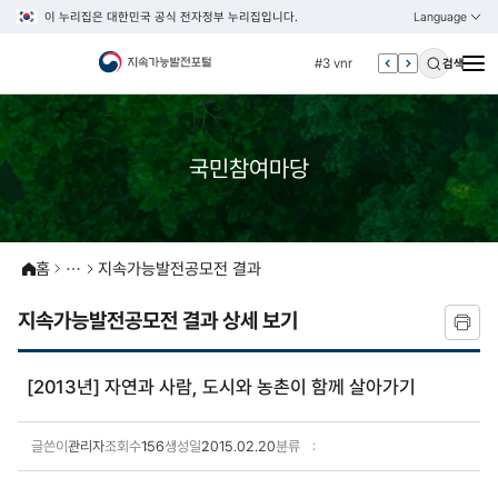
이 누리집은 대한민국 공식 전자정부 누리집입니다.
Language
열기
KOREAN
#2 환경
ENGLISH
#3 vnr
검색
#4 관세
#5 esg
국민참여마당
#6 빈곤
#7 un
#1 경제
#2 환경
홈
지속가능발전공모전 결과
#3 vnr
지속가능발전공모전 결과 상세 보기
#4 관세
#5 esg
[2013년] 자연과 사람, 도시와 농촌이 함께 살아가기
#6 빈곤
#7 un
글쓴이
관리자
조회수
156
생성일
2015.02.20
분류
지속가능발전공모전 결과 상세보기