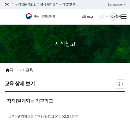
이 누리집은 대한민국 공식 전자정부 누리집입니다.
Language
열기
KOREAN
#4 관세
ENGLISH
#5 esg
검색
#6 빈곤
#7 un
지식창고
#1 경제
#2 환경
#3 vnr
#4 관세
홈
교육
#5 esg
교육 상세 보기
#6 빈곤
#7 un
척척!알게되는 기후학교
글쓴이
관리자
조회수
173
생성일
2015.02.22
분류
교육 상세보기