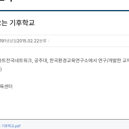
오는 기후학교
191
생성일
2015.02.22
분류
트전국네트워크, 공주대, 한국환경교육연구소에서 연구/개발한 교재
)
교육센터
(다운로드)
 기후학교.pdf