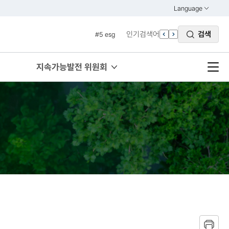
#3 vnr
Language
열기
#4 관세
KOREAN
인기검색어
검색
#5 esg
ENGLISH
#6 빈곤
#7 un
지속가능발전 위원회
#1 경제
#2 환경