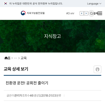
이 누리집은 대한민국 공식 전자정부 누리집입니다.
Language
열기
KOREAN
#2 환경
ENGLISH
#3 vnr
검색
#4 관세
#5 esg
#6 빈곤
지식창고
#7 un
#1 경제
#2 환경
홈
교육
#3 vnr
교육 상세 보기
#4 관세
#5 esg
친환경 운전! 공회전 줄이기
#6 빈곤
#7 un
글쓴이
관리자
조회수
46
생성일
2018.01.03
분류
교육 상세보기