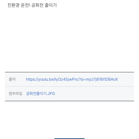
친환경 운전! 공회전 줄이기
(새창열림)
출처
https://youtu.be/IyOz45jwPnc?si=mjci7j818I1DBAoX
(다운로드)
첨부파일
공회전줄이기.JPG