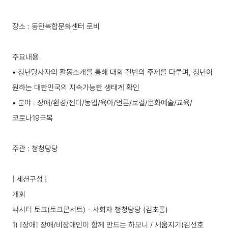
장소 : 동탄복합문화센터 로비
주요내용
• 청년당사자의 활동소개를 통해 대회 전반의 주제를 다루며, 청년이
원하는 대한민국의 지속가능한 생태계 확인
• 분야 : 장애/환경/젠더/농업/육아/언론/로컬/문화예술/교육/
코로나19극복
주관 : 청청당당
| 세션구성 |
개회
낚시터 토크(토크콘서트) - 사회자 청청당당 (김초롱)
1) [장애] 장애/비장애인이 함께 만드는 하모니 / 세움지기(김선호