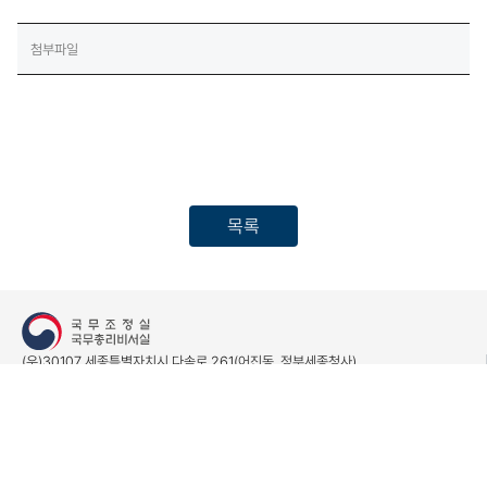
첨부파일
목록
(우)30107 세종특별자치시 다솜로 261(어진동, 정부세종청사)
정부통합콜센터 - 국번없이 110
개인정보처리방침
저작권 정책
(새창열림)
© The Government of the Republic of Korea. All rights