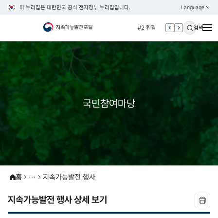
이 누리집은 대한민국 공식 전자정부 누리집입니다.
Language
열기
KOREAN
#1 경제
ENGLISH
#2 환경
검색
#3 vnr
#4 관세
#5 esg
#6 빈곤
#7 un
국민참여마당
#1 경제
#2 환경
#3 vnr
#4 관세
#5 esg
홈
지속가능발전 행사
#6 빈곤
지속가능발전 행사 상세 보기
#7 un