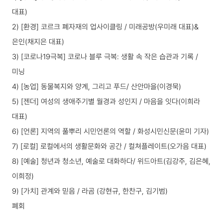
대표)
2) [환경] 코르크 폐자재의 업사이클링 / 미래공방(우미래 대표)&
은인(채지은 대표)
3) [코로나19극복] 코로나 블루 극복: 생활 속 작은 습관과 기록 /
미닝
4) [농업] 동물복지와 양계, 그리고 푸드/ 산안마을(이경묵)
5) [젠더] 여성의 생애주기별 월경과 성인지 / 마음을 잇다(이희라
대표)
6) [언론] 지역의 풀뿌리 시민언론의 역할 / 화성시민신문(윤미 기자)
7) [로컬] 로컬에서의 생활문화와 공간 / 컬쳐플레이트(오가음 대표)
8) [예술] 청년과 청소년, 예술로 대화하다/ 위드아트(김강주, 김은혜,
이희정)
9) [가치] 관계와 믿음 / 라곰 (강현규, 한찬구, 김기범)
폐회