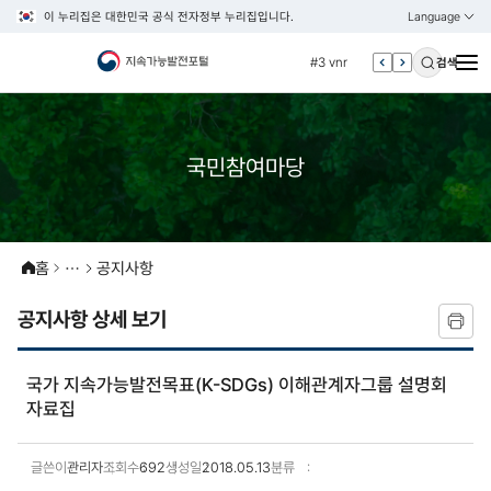
이 누리집은 대한민국 공식 전자정부 누리집입니다.
Language
열기
KOREAN
#2 환경
ENGLISH
#3 vnr
검색
#4 관세
#5 esg
#6 빈곤
국민참여마당
#7 un
#1 경제
#2 환경
홈
공지사항
#3 vnr
공지사항 상세 보기
#4 관세
#5 esg
국가 지속가능발전목표(K-SDGs) 이해관계자그룹 설명회
#6 빈곤
자료집
#7 un
글쓴이
관리자
조회수
692
생성일
2018.05.13
분류