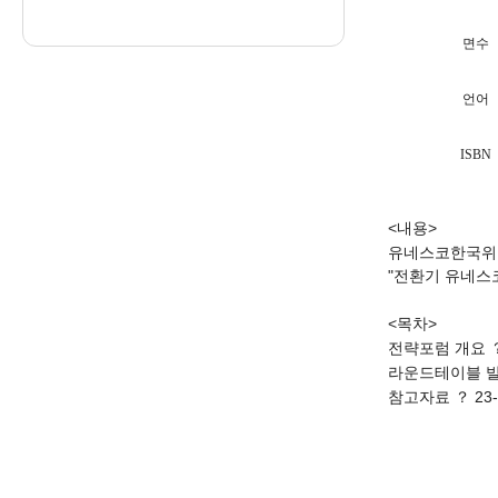
면수
언어
ISBN
<내용>
유네스코한국위원회
"전환기 유네스
<목차>
전략포럼 개요 ？
라운드테이블 발
참고자료 ？ 23-