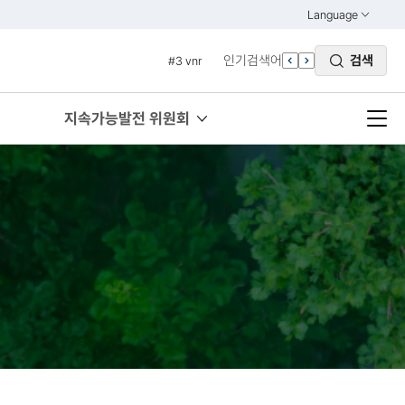
#1 경제
Language
열기
#2 환경
KOREAN
인기검색어
검색
#3 vnr
ENGLISH
#4 관세
#5 esg
지속가능발전 위원회
#6 빈곤
#7 un
#1 경제
#2 환경