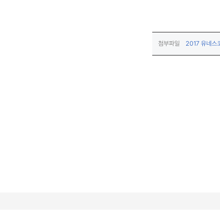
첨부파일
2017 유네스
(우)30107 세종특별자치시 다솜로 261(어진동