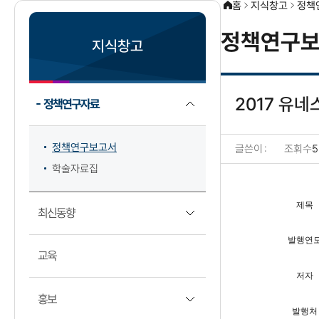
홈
지식창고
정책
정책연구보
지식창고
2017 유
정책연구자료
정책연구보고서
글쓴이
조회수
5
학술자료집
정책연구보고서 상세보
제목
최신동향
발행연
교육
저자
홍보
발행처