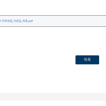
(다운로드)
코 전략포럼_자료집_최종.pdf
목록
, 정부세종청사)
정부통합콜센터 - 국번없이 110