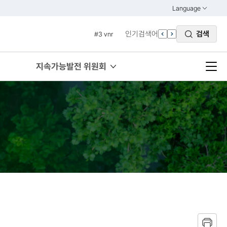
#1 경제
Language
열기
#2 환경
KOREAN
인기검색어
검색
#3 vnr
ENGLISH
#4 관세
#5 esg
지속가능발전 위원회
#6 빈곤
#7 un
#1 경제
#2 환경